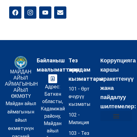
Байланыш
Тез
Коррупцияга
маалыматтары:
жардам
каршы
МАЙДАН
АЙЫЛ
кызматтары:
аракеттенүү
АЙМАГЫНЫН
Адрес:
жана
101 - Өрт
АЙЫЛ
Баткен
ӨКМӨТҮ
өчүрүү
пайдалуу
областы,
Майдан айыл
кызматы
шилтемелер:
Кадамжай
аймагынын
102 -
району,
айыл
Милиция
Майдан
Коррупцияга каршы аракеттенүү жөнүндө маалымат
Муниципалдык кызмат акылары
Бош кызмат орундар
Суроо–Жооп FAQ
Купуялуулук саясаты
Сайттын картасы
өкмөтүнүн
айыл
103 - Тез
расмий