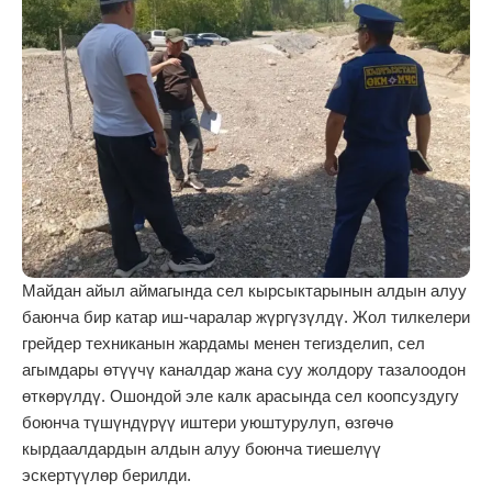
Майдан айыл аймагында сел кырсыктарынын алдын алуу
баюнча бир катар иш-чаралар жүргүзүлдү. Жол тилкелери
грейдер техниканын жардамы менен тегизделип, сел
агымдары өтүүчү каналдар жана суу жолдору тазалоодон
өткөрүлдү. Ошондой эле калк арасында сел коопсуздугу
боюнча түшүндүрүү иштери уюштурулуп, өзгөчө
кырдаалдардын алдын алуу боюнча тиешелүү
эскертүүлөр берилди.