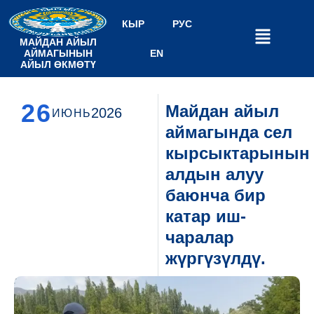
КЫР
РУС
МАЙДАН АЙЫЛ
АЙМАГЫНЫН
EN
АЙЫЛ ӨКМӨТҮ
26
Майдан айыл
2026
ИЮНЬ
аймагында сел
кырсыктарынын
алдын алуу
баюнча бир
катар иш-
чаралар
жүргүзүлдү.