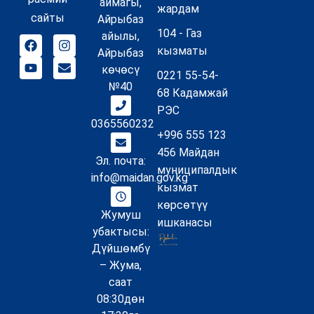
аймагы,
жардам
сайты
Айрыбаз
104 - Газ
айылы,
кызматы
Айрыбаз
көчөсү
0221 55-54-
№40
68 Кадамжай
РЭС
0365560232
+996 555 123
456 Майдан
Эл. почта:
муниципалдык
info@maidan.gov.kg
кызмат
көрсөтүү
Жумуш
ишканасы
убактысы:
Дүйшөмбү
– Жума,
саат
08:30дөн