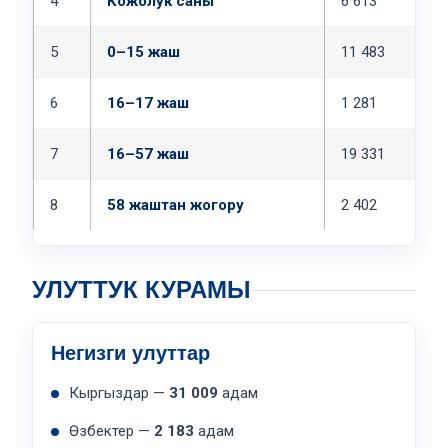
4
Кожолук саны
6 613
К
5
0–15 жаш
11 483
Э
6
16–17 жаш
1 281
Э
7
16–57 жаш
19 331
Э
8
58 жаштан жогору
2 402
Э
УЛУТТУК КУРАМЫ
Негизги улуттар
Кыргыздар —
31 009
адам
Өзбектер —
2 183
адам