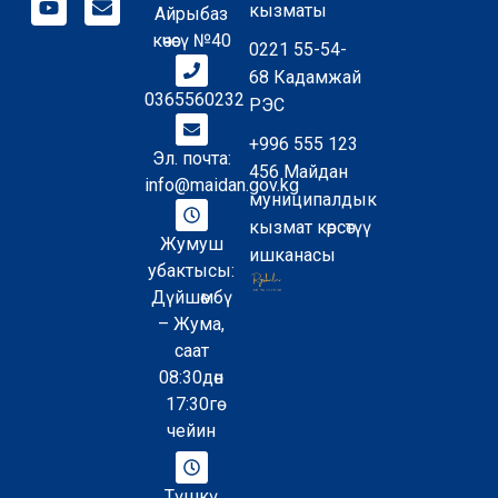
кызматы
Айрыбаз
көчөсү №40
0221 55-54-
68 Кадамжай
0365560232
РЭС
+996 555 123
Эл. почта:
456 Майдан
info@maidan.gov.kg
муниципалдык
кызмат көрсөтүү
Жумуш
ишканасы
убактысы:
Дүйшөмбү
– Жума,
саат
08:30дөн
17:30гө
чейин
Түшкү