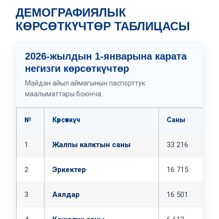
ДЕМОГРАФИЯЛЫК
КӨРСӨТКҮЧТӨР ТАБЛИЦАСЫ
2026-жылдын 1-январына карата
негизги көрсөткүчтөр
Майдан айыл аймагынын паспорттук
маалыматтары боюнча.
№
Көрсөткүч
Саны
Э
1
Жалпы калктын саны
33 216
Б
2
Эркектер
16 715
Ж
3
Аялдар
16 501
Ж