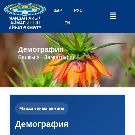
КЫР
РУС
МАЙДАН АЙЫЛ
АЙМАГЫНЫН
EN
АЙЫЛ ӨКМӨТҮ
Демография
Башкы
Демография
Майдан айыл аймагы
Демография