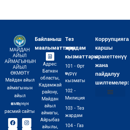
Байланыш
Тез
Коррупцияга
маалыматтары:
жардам
каршы
МАЙДАН
АЙЫЛ
кызматтары:
аракеттенүү
АЙМАГЫНЫН
Адрес:
жана
101 - Өрт
АЙЫЛ
Баткен
ӨКМӨТҮ
өчүрүү
пайдалуу
областы,
Майдан айыл
кызматы
шилтемелер:
Кадамжай
аймагынын
102 -
району,
айыл
Милиция
Майдан
Коррупцияга каршы аракеттенүү жөнүндө маалымат
Муниципалдык кызмат акылары
Бош кызмат орундар
Суроо–Жооп FAQ
Купуялуулук саясаты
Сайттын картасы
өкмөтүнүн
айыл
103 - Тез
расмий сайты
аймагы,
жардам
Айрыбаз
104 - Газ
айылы,