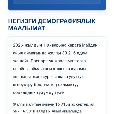
НЕГИЗГИ ДЕМОГРАФИЯЛЫК
МААЛЫМАТ
2026-жылдын 1-январына карата Майдан
айыл аймагында жалпы 33 216 адам
жашайт. Паспорттук маалыматтарга
ылайык, аймактагы калктын курамы
жынысы, жаш курагы жана улуттук
өзгөчөлүктөрү боюнча тең салмактуу
социалдык түзүмдү түзөт.
Жалпы калктын ичинен
16 715и эркектер
, ал
эми
16 501и аялдар
. Айыл аймагында