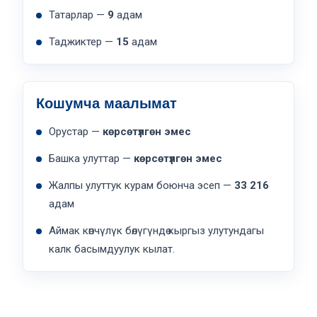
Татарлар —
9
адам
Таджиктер —
15
адам
Кошумча маалымат
Орустар —
көрсөтүлгөн эмес
Башка улуттар —
көрсөтүлгөн эмес
Жалпы улуттук курам боюнча эсеп —
33 216
адам
Аймак көпчүлүк бөлүгүндө кыргыз улутундагы
калк басымдуулук кылат.