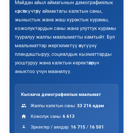
Майдан айыл аймагынын демографиялык
көрсөткүчтөрү аймактагы калктын саны,
жыныстык жана жаш курактык курамы,
кожолуктардын саны жана улуттук курамы
тууралуу жалпы маалыматты камтыйт. Бул
маалыматтар жергиликтүү өнүгүүнү
пландаштыруу, социалдык кызматтарды
уюштуруу жана калктын керектөөлөрүн
аныктоо үчүн маанилүү.
Кыскача демографиялык маалымат
Жалпы калктын саны:
33 216 адам
Кожолук саны:
6 613
Эркектер / аялдар:
16 715
/
16 501