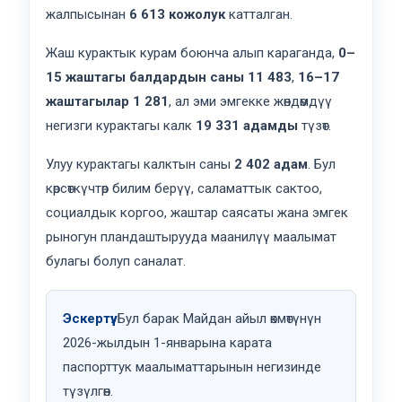
жалпысынан
6 613 кожолук
катталган.
Жаш курактык курам боюнча алып караганда,
0–
15 жаштагы балдардын саны 11 483
,
16–17
жаштагылар 1 281
, ал эми эмгекке жөндөмдүү
негизги курактагы калк
19 331 адамды
түзөт.
Улуу курактагы калктын саны
2 402 адам
. Бул
көрсөткүчтөр билим берүү, саламаттык сактоо,
социалдык коргоо, жаштар саясаты жана эмгек
рыногун пландаштырууда маанилүү маалымат
булагы болуп саналат.
Эскертүү:
Бул барак Майдан айыл өкмөтүнүн
2026-жылдын 1-январына карата
паспорттук маалыматтарынын негизинде
түзүлгөн.