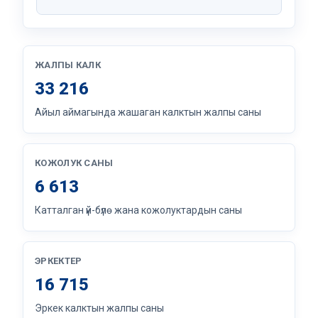
ЖАЛПЫ КАЛК
33 216
Айыл аймагында жашаган калктын жалпы саны
КОЖОЛУК САНЫ
6 613
Катталган үй-бүлө жана кожолуктардын саны
ЭРКЕКТЕР
16 715
Эркек калктын жалпы саны