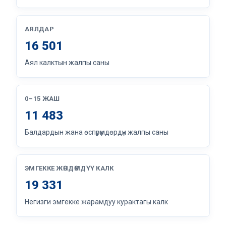
АЯЛДАР
16 501
Аял калктын жалпы саны
0–15 ЖАШ
11 483
Балдардын жана өспүрүмдөрдүн жалпы саны
ЭМГЕККЕ ЖӨНДӨМДҮҮ КАЛК
19 331
Негизги эмгекке жарамдуу курактагы калк