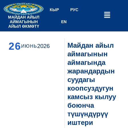
КЫР
РУС
МАЙДАН АЙЫЛ
АЙМАГЫНЫН
EN
АЙЫЛ ӨКМӨТҮ
26
Майдан айыл
2026
ИЮНЬ
аймагынын
аймагында
жарандардын
суудагы
коопсуздугун
камсыз кылуу
боюнча
түшүндүрүү
иштери