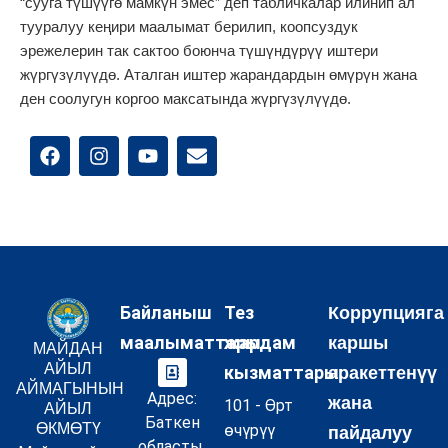
“сууга түшүүгө мамкүн эмес” деп табличкалар илинип ал
тууралуу кеңири маалымат берилип, коопсуздук
эрежелерин так сактоо боюнча түшүндүрүү иштери
жүргүзүлүүдө. Аталган иштер жарандардын өмүрүн жана
ден соолугун коргоо максатында жүргүзүлүүдө.
Байланыш
Тез
Коррупцияга
маалыматтары:
жардам
каршы
МАЙДАН
АЙЫЛ
кызматтары:
аракеттенүү
АЙМАГЫНЫН
Адрес:
жана
101 - Өрт
АЙЫЛ
Баткен
ӨКМӨТҮ
өчүрүү
пайдалуу
областы,