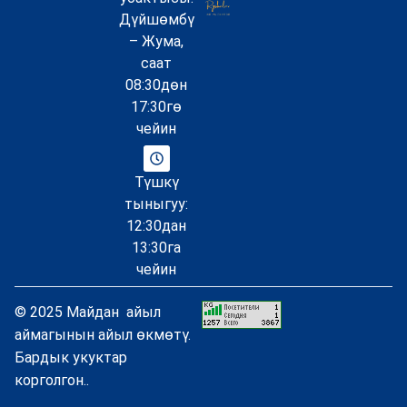
Дүйшөмбү
– Жума,
саат
08:30дөн
17:30гө
чейин
Түшкү
тыныгуу:
12:30дан
13:30га
чейин
© 2025 Майдан айыл
аймагынын айыл өкмөтү.
Бардык укуктар
корголгон..