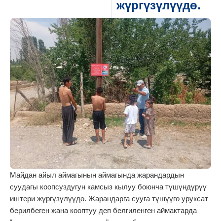
жүргүзүлүүдө.
Майдан айыл аймагынын аймагында жарандардын
суудагы коопсуздугун камсыз кылуу боюнча түшүндүрүү
иштери жүргүзүлүүдө. Жарандарга сууга түшүүгө уруксат
берилбеген жана кооптуу деп белгиленген аймактарда