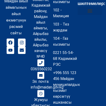
Майдан айыл
кызматы
шилтемелер:
Кадамжай
аймагынын
102 -
району,
айыл
Милиция
Майдан
Коррупцияга каршы аракеттенүү жөнүндө маалымат
Муниципалдык кызмат акылары
Бош кызмат орундар
Суроо–Жооп FAQ
Купуялуулук саясаты
Сайттын картасы
өкмөтүнүн
айыл
103 - Тез
расмий
аймагы,
жардам
сайты
Айрыбаз
104 - Газ
айылы,
кызматы
Айрыбаз
көчөсү
0221 55-54-
№40
68 Кадамжай
РЭС
0365560232
+996 555 123
456 Майдан
Эл. почта:
муниципалдык
info@maidan.gov.kg
кызмат
көрсөтүү
Жумуш
ишканасы
убактысы: