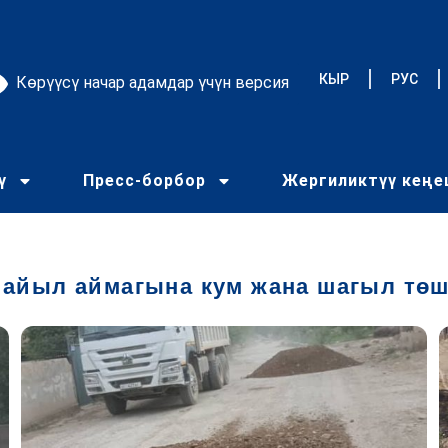
КЫР
РУС
Көрүүсү начар адамдар үчүн версия
ү
Пресс-борбор
Жергиликтүү кең
 айыл аймагына кум жана шагыл төш