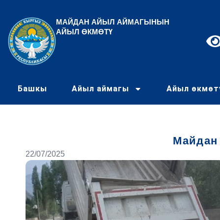
МАЙДАН АЙЫЛ АЙМАГЫНЫН
АЙЫЛ ӨКМӨТҮ
Башкы
Айыл аймагы
Айыл өкмөт
Майдан
22/07/2025