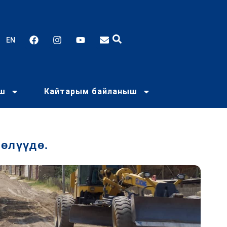
EN
еш
Кайтарым байланыш
өлүүдө.