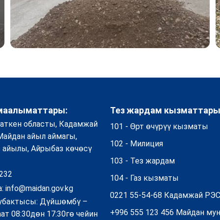
маалыматтары:
Тез жардам кызматтары
Баткен областы, Кадамжай
101 - Өрт өчүрүү кызматы
 Майдан айыл аймагы,
102 - Милиция
 айылы, Айрыбаз көчөсү
103 - Тез жардам
232
104 - Газ кызматы
а: info@maidan.gov.kg
0221 55-54-68 Кадамжай РЭ
убактысы: Дүйшөмбү –
+996 555 123 456 Майдан му
ат 08:30дөн 17:30гө чейин