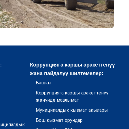
:
Коррупцияга каршы аракеттенүү
жана пайдалуу шилтемелер:
Башкы
Коррупцияга каршы аракеттенүү
жөнүндө маалымат
Муниципалдык кызмат акылары
С
Бош кызмат орундар
ниципалдык