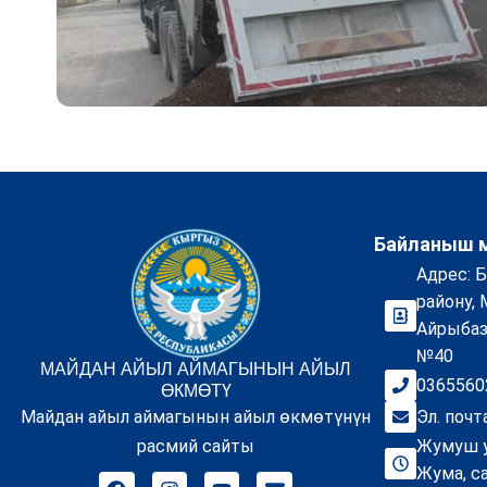
Байланыш 
Адрес: 
району,
Айрыбаз
№40
МАЙДАН АЙЫЛ АЙМАГЫНЫН АЙЫЛ
0365560
ӨКМӨТҮ
Майдан айыл аймагынын айыл өкмөтүнүн
Эл. почт
расмий сайты
Жумуш 
Жума, са